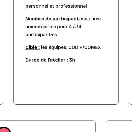
personnel et professionnel
Nombre de participant.e.s :
un·e
animateur·ice pour 4 à 14
participant·es
Cible :
les équipes, CODIR/COMEX
Durée de l’atelier :
3h