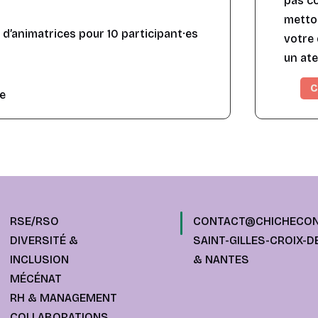
pas c
mett
d’animatrices pour 10 participant·es
votre 
un ate
C
e
RSE/RSO
CONTACT@CHICHECON
DIVERSITÉ &
SAINT-GILLES-CROIX-DE
INCLUSION
& NANTES
MÉCÉNAT
RH & MANAGEMENT
COLLABORATIONS