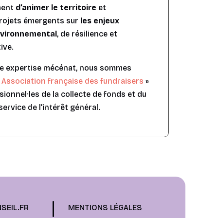
ment
d’animer le territoire
et
rojets émergents sur
les enjeux
environnemental
, de résilience et
ive.
re expertise mécénat, nous sommes
«
Association française des fundraisers
»
ionnel·les de la collecte de fonds et du
rvice de l’intérêt général.
SEIL.FR
MENTIONS LÉGALES