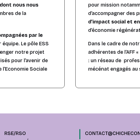
 dont nous nous
pour mission notam
mbres de la
d’accompagner des p
d’impact social et 
d’économie régénérat
ompagnées par le
r équipe. Le pôle ESS
Dans le cadre de not
lenger notre projet
adhérentes de l’AFF 
isés pour l’avenir de
: un réseau de profess
e l’Economie Sociale
mécénat engagés au se
RSE/RSO
CONTACT@CHICHECON