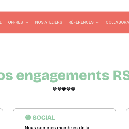
L
OFFRES
NOS ATELIERS
RÉFÉRENCES
COLLABORA
os engagements R
💚
💜
🧡
💛💙
🟣 SOCIAL
Nous sommes membres de la