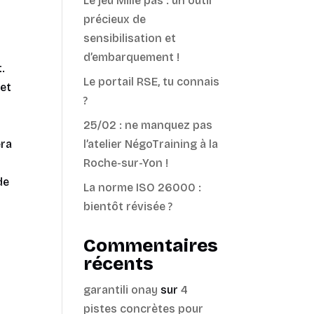
Le jeu Mille pas : un outil
précieux de
sensibilisation et
d’embarquement !
.
Le portail RSE, tu connais
 et
?
25/02 : ne manquez pas
era
l’atelier NégoTraining à la
Roche-sur-Yon !
de
La norme ISO 26000 :
bientôt révisée ?
Commentaires
récents
garantili onay
sur
4
pistes concrètes pour