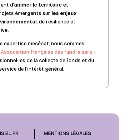
ment
d’animer le territoire
et
rojets émergents sur
les enjeux
environnemental
, de résilience et
ive.
re expertise mécénat, nous sommes
«
Association française des fundraisers
»
ionnel·les de la collecte de fonds et du
rvice de l’intérêt général.
SEIL.FR
MENTIONS LÉGALES