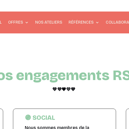
L
OFFRES
NOS ATELIERS
RÉFÉRENCES
COLLABORA
os engagements R
💚
💜
🧡
💛💙
🟣 SOCIAL
Nous sommes membres de la