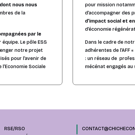
 dont nous nous
pour mission notam
mbres de la
d’accompagner des p
d’impact social et 
d’économie régénérat
ompagnées par le
r équipe. Le pôle ESS
Dans le cadre de not
lenger notre projet
adhérentes de l’AFF 
isés pour l’avenir de
: un réseau de profess
e l’Economie Sociale
mécénat engagés au se
RSE/RSO
CONTACT@CHICHECON